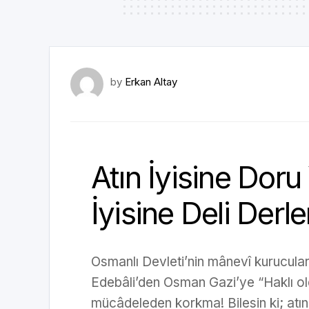
by
Erkan Altay
Atın İyisine Doru
İyisine Deli Derle
Osmanlı Devleti’nin mânevî kurucula
Edebâli’den Osman Gazi’ye “Haklı o
mücâdeleden korkma! Bilesin ki; atın 