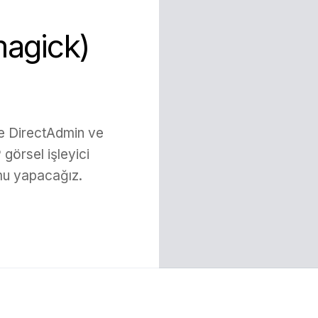
agick)
de DirectAdmin ve
görsel işleyici
mu yapacağız.