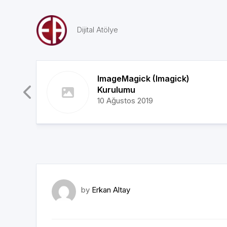
Skip
to
content
Dijital Atölye
üzel
ImageMagick (Imagick)
Kurulumu
10 Ağustos 2019
by
Erkan Altay