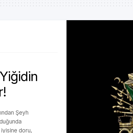
 Yiğidin
r!
rından Şeyh
lduğunda
iyisine doru,